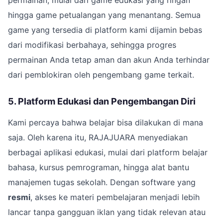
permainan, mulai dari game edukasi yang ringan
hingga game petualangan yang menantang. Semua
game yang tersedia di platform kami dijamin bebas
dari modifikasi berbahaya, sehingga progres
permainan Anda tetap aman dan akun Anda terhindar
dari pemblokiran oleh pengembang game terkait.
5. Platform Edukasi dan Pengembangan Diri
Kami percaya bahwa belajar bisa dilakukan di mana
saja. Oleh karena itu, RAJAJUARA menyediakan
berbagai aplikasi edukasi, mulai dari platform belajar
bahasa, kursus pemrograman, hingga alat bantu
manajemen tugas sekolah. Dengan software yang
resmi
, akses ke materi pembelajaran menjadi lebih
lancar tanpa gangguan iklan yang tidak relevan atau