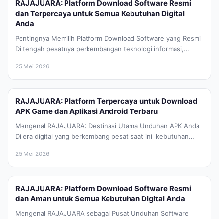
RAJAJUARA: Platform Download Software Resmi
dan Terpercaya untuk Semua Kebutuhan Digital
Anda
Pentingnya Memilih Platform Download Software yang Resmi
Di tengah pesatnya perkembangan teknologi informasi,
kebutuhan akan perangkat lunak atau software yang...
25 Mei 2026
RAJAJUARA: Platform Terpercaya untuk Download
APK Game dan Aplikasi Android Terbaru
Mengenal RAJAJUARA: Destinasi Utama Unduhan APK Anda
Di era digital yang berkembang pesat saat ini, kebutuhan
akan aplikasi dan game...
25 Mei 2026
RAJAJUARA: Platform Download Software Resmi
dan Aman untuk Semua Kebutuhan Digital Anda
Mengenal RAJAJUARA sebagai Pusat Unduhan Software