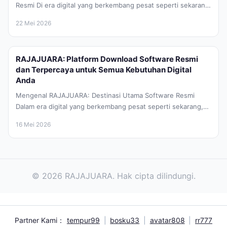
Resmi Di era digital yang berkembang pesat seperti sekarang,
kebutuhan akan perangkat lunak atau...
22 Mei 2026
RAJAJUARA: Platform Download Software Resmi
dan Terpercaya untuk Semua Kebutuhan Digital
Anda
Mengenal RAJAJUARA: Destinasi Utama Software Resmi
Dalam era digital yang berkembang pesat seperti sekarang,
keamanan data dan keaslian perangkat lunak...
16 Mei 2026
© 2026 RAJAJUARA. Hak cipta dilindungi.
Partner Kami：
tempur99
|
bosku33
|
avatar808
|
rr777