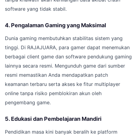
software yang tidak stabil.
4. Pengalaman Gaming yang Maksimal
Dunia gaming membutuhkan stabilitas sistem yang
tinggi. Di RAJAJUARA, para gamer dapat menemukan
berbagai client game dan software pendukung gaming
lainnya secara resmi. Mengunduh game dari sumber
resmi memastikan Anda mendapatkan patch
keamanan terbaru serta akses ke fitur multiplayer
online tanpa risiko pemblokiran akun oleh
pengembang game.
5. Edukasi dan Pembelajaran Mandiri
Pendidikan masa kini banyak beralih ke platform