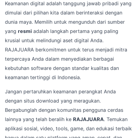
Keamanan digital adalah tanggung jawab pribadi yang
dimulai dari pilihan kita dalam berinteraksi dengan
dunia maya. Memilih untuk mengunduh dari sumber
yang
resmi
adalah langkah pertama yang paling
krusial untuk melindungi aset digital Anda.
RAJAJUARA berkomitmen untuk terus menjadi mitra
terpercaya Anda dalam menyediakan berbagai
kebutuhan software dengan standar kualitas dan
keamanan tertinggi di Indonesia.
Jangan pertaruhkan keamanan perangkat Anda
dengan situs download yang meragukan.
Bergabunglah dengan komunitas pengguna cerdas
lainnya yang telah beralih ke
RAJAJUARA
. Temukan
aplikasi sosial, video, tools, game, dan edukasi terbaik
hanya dalam satu platform yang aman, cepat, dan