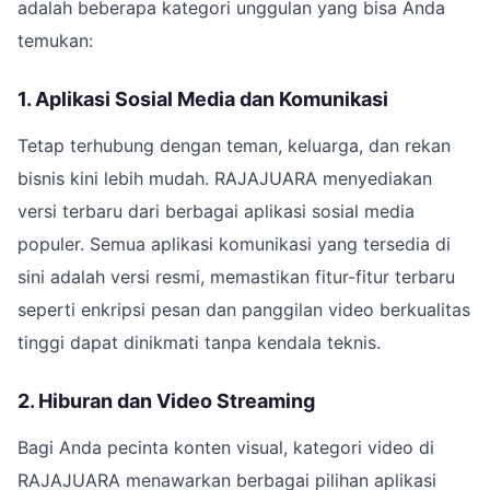
adalah beberapa kategori unggulan yang bisa Anda
temukan:
1. Aplikasi Sosial Media dan Komunikasi
Tetap terhubung dengan teman, keluarga, dan rekan
bisnis kini lebih mudah. RAJAJUARA menyediakan
versi terbaru dari berbagai aplikasi sosial media
populer. Semua aplikasi komunikasi yang tersedia di
sini adalah versi resmi, memastikan fitur-fitur terbaru
seperti enkripsi pesan dan panggilan video berkualitas
tinggi dapat dinikmati tanpa kendala teknis.
2. Hiburan dan Video Streaming
Bagi Anda pecinta konten visual, kategori video di
RAJAJUARA menawarkan berbagai pilihan aplikasi