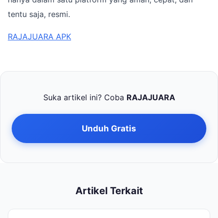
tentu saja, resmi.
RAJAJUARA APK
Suka artikel ini? Coba
RAJAJUARA
Unduh Gratis
Artikel Terkait