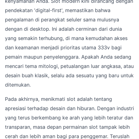
kenyamanan Anda. Slot modern kini dirancang dengan
pendekatan 'digital-first', memastikan bahwa
pengalaman di perangkat seluler sama mulusnya
dengan di desktop. Ini adalah cerminan dari dunia
yang semakin terhubung, di mana kemudahan akses
dan keamanan menjadi prioritas utama 333v bagi
pemain maupun penyelenggara. Apakah Anda sedang
mencari tema mitologi, petualangan luar angkasa, atau
desain buah klasik, selalu ada sesuatu yang baru untuk
ditemukan.
Pada akhirnya, menikmati slot adalah tentang
apresiasi terhadap desain dan hiburan. Dengan industri
yang terus berkembang ke arah yang lebih teratur dan
transparan, masa depan permainan slot tampak lebih
cerah dan lebih aman bagi para penggemar. Teruslah