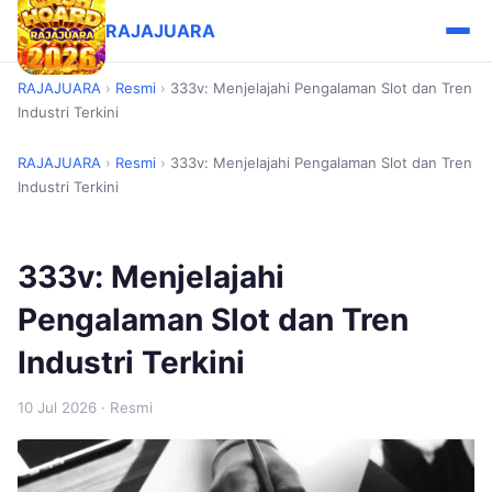
RAJAJUARA
RAJAJUARA
›
Resmi
›
333v: Menjelajahi Pengalaman Slot dan Tren
Industri Terkini
RAJAJUARA
›
Resmi
›
333v: Menjelajahi Pengalaman Slot dan Tren
Industri Terkini
333v: Menjelajahi
Pengalaman Slot dan Tren
Industri Terkini
10 Jul 2026
· Resmi