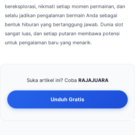
bereksplorasi, nikmati setiap momen permainan, dan
selalu jadikan pengalaman bermain Anda sebagai
bentuk hiburan yang bertanggung jawab. Dunia slot
sangat luas, dan setiap putaran membawa potensi
untuk pengalaman baru yang menarik.
Suka artikel ini? Coba
RAJAJUARA
Unduh Gratis