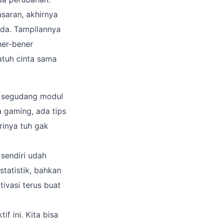
asaran, akhirnya
eda. Tampilannya
ener-bener
atuh cinta sama
a segudang modul
 gaming, ada tips
rinya tuh gak
 sendiri udah
tatistik, bahkan
tivasi terus buat
f ini. Kita bisa