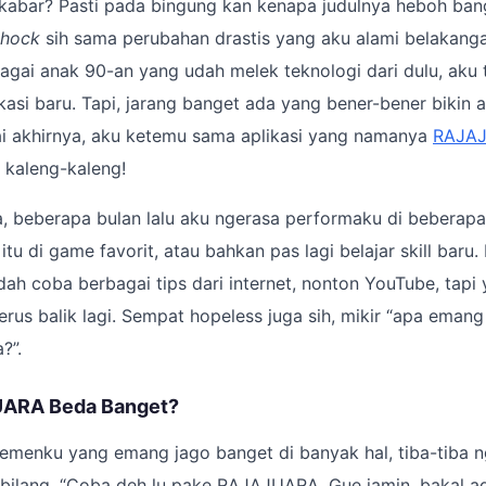
kabar? Pasti pada bingung kan kenapa judulnya heboh bang
shock
sih sama perubahan drastis yang aku alami belakangan
ebagai anak 90-an yang udah melek teknologi dari dulu, aku 
asi baru. Tapi, jarang banget ada yang bener-bener bikin 
ai akhirnya, aku ketemu sama aplikasi yang namanya
RAJA
 kaleng-kaleng!
ya, beberapa bulan lalu aku ngerasa performaku di beberapa
 itu di game favorit, atau bahkan pas lagi belajar skill baru
dah coba berbagai tips dari internet, nonton YouTube, tapi 
 terus balik lagi. Sempat hopeless juga sih, mikir “apa em
?”.
ARA Beda Banget?
 temenku yang emang jago banget di banyak hal, tiba-tiba n
 bilang, “Coba deh lu pake RAJAJUARA. Gue jamin, bakal a