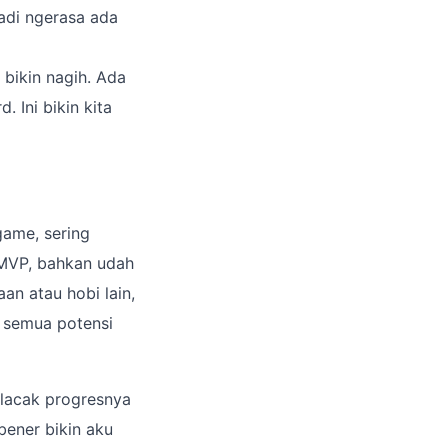
Jadi ngerasa ada
 bikin nagih. Ada
. Ini bikin kita
game, sering
 MVP, bahkan udah
an atau hobi lain,
k semua potensi
pelacak progresnya
-bener bikin aku