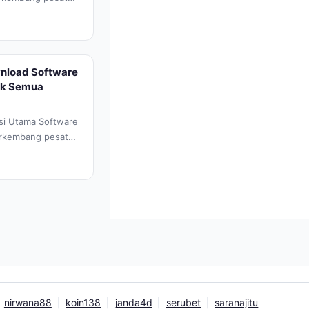
i dan game...
nload Software
uk Semua
i Utama Software
erkembang pesat
a dan keaslian
nirwana88
|
koin138
|
janda4d
|
serubet
|
saranajitu