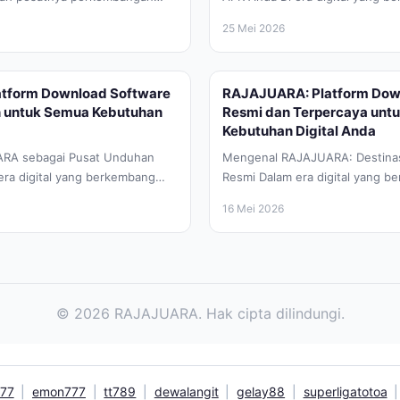
i, kebutuhan akan perangkat
saat ini, kebutuhan akan aplikas
25 Mei 2026
 yang...
tform Download Software
RAJAJUARA: Platform Dow
 untuk Semua Kebutuhan
Resmi dan Terpercaya unt
Kebutuhan Digital Anda
RA sebagai Pusat Unduhan
Mengenal RAJAJUARA: Destinas
era digital yang berkembang
Resmi Dalam era digital yang b
rang, kebutuhan akan perangkat
seperti sekarang, keamanan dat
16 Mei 2026
perangkat lunak...
© 2026 RAJAJUARA. Hak cipta dilindungi.
777
|
emon777
|
tt789
|
dewalangit
|
gelay88
|
superligatotoa
|