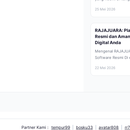
teknologi informas
25 Mei 2026
lunak atau software
RAJAJUARA: Pla
Resmi dan Aman
Digital Anda
Mengenal RAJAJUA
Software Resmi Di 
pesat seperti seka
22 Mei 2026
lunak atau...
Partner Kami：
tempur99
|
bosku33
|
avatar808
|
rr