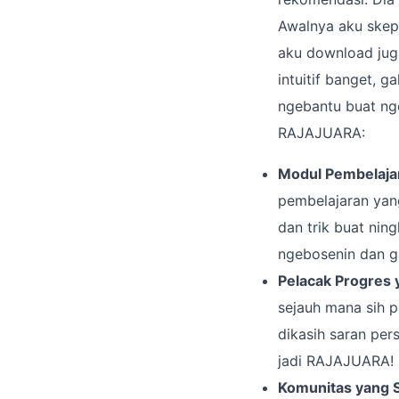
Awalnya aku skepti
aku download juga
intuitif banget, g
ngebantu buat nge
RAJAJUARA:
Modul Pembelajara
pembelajaran yang
dan trik buat nin
ngebosenin dan g
Pelacak Progres 
sejauh mana sih p
dikasih saran pers
jadi RAJAJUARA!
Komunitas yang S