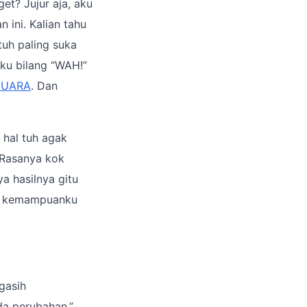
et? Jujur aja, aku
 ini. Kalian tahu
tuh paling suka
aku bilang “WAH!”
JUARA
. Dan
 hal tuh agak
. Rasanya kok
ya hasilnya gitu
ang kemampuanku
gasih
da perubahan.”