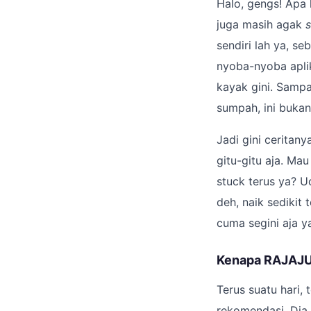
Halo, gengs! Apa 
juga masih agak
sendiri lah ya, s
nyoba-nyoba aplik
kayak gini. Samp
sumpah, ini bukan
Jadi gini ceritan
gitu-gitu aja. Mau
stuck terus ya? U
deh, naik sedikit
cuma segini aja ya
Kenapa RAJAJU
Terus suatu hari,
rekomendasi. Dia