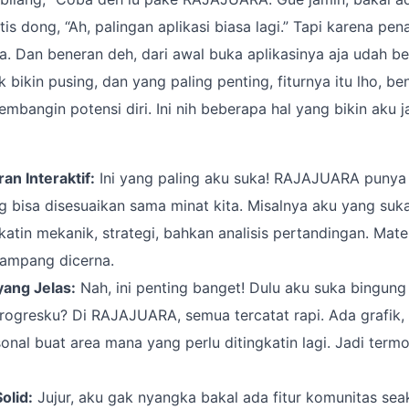
s dong, “Ah, palingan aplikasi biasa lagi.” Tapi karena pen
. Dan beneran deh, dari awal buka aplikasinya aja udah b
ak bikin pusing, dan yang paling penting, fiturnya itu lho, b
mbangin potensi diri. Ini nih beberapa hal yang bikin aku j
n Interaktif:
Ini yang paling aku suka! RAJAJUARA puny
 bisa disesuaikan sama minat kita. Misalnya aku yang suka
gkatin mekanik, strategi, bahkan analisis pertandingan. Mate
ampang dicerna.
yang Jelas:
Nah, ini penting banget! Dulu aku suka bingung
rogresku? Di RAJAJUARA, semua tercatat rapi. Ada grafik, s
onal buat area mana yang perlu ditingkatin lagi. Jadi termo
olid:
Jujur, aku gak nyangka bakal ada fitur komunitas seakti