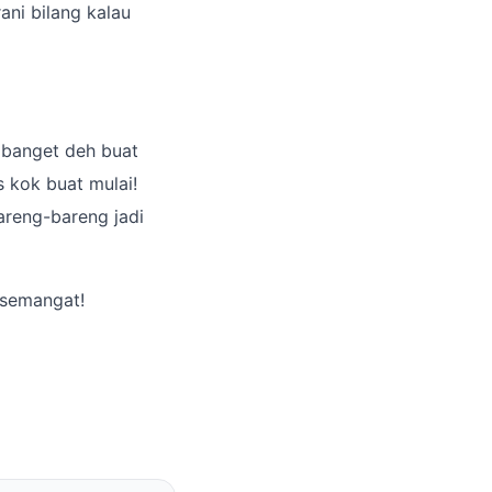
rani bilang kalau
n banget deh buat
 kok buat mulai!
bareng-bareng jadi
 semangat!