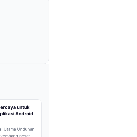
ercaya untuk
likasi Android
si Utama Unduhan
erkembang pesat