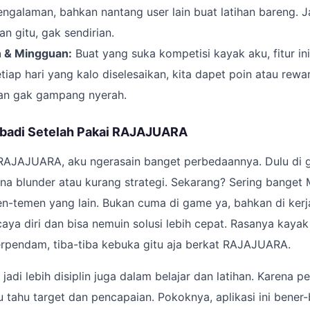
pengalaman, bahkan nantang user lain buat latihan bareng. 
n gitu, gak sendirian.
n & Mingguan:
Buat yang suka kompetisi kayak aku, fitur ini
tiap hari yang kalo diselesaikan, kita dapet poin atau reward
dan gak gampang nyerah.
badi Setelah Pakai RAJAJUARA
i RAJAJUARA, aku ngerasain banget perbedaannya. Dulu di 
na blunder atau kurang strategi. Sekarang? Sering banget
en-temen yang lain. Bukan cuma di game ya, bahkan di kerja
rcaya diri dan bisa nemuin solusi lebih cepat. Rasanya kaya
erpendam, tiba-tiba kebuka gitu aja berkat RAJAJUARA.
jadi lebih disiplin juga dalam belajar dan latihan. Karena 
alu tahu target dan pencapaian. Pokoknya, aplikasi ini bener